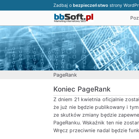
Przejdź
Zadbaj o
bezpieczeństwo
strony WordP
do
Poz
treści
bbSoft.
Pozycjonowanie st
PageRank
Koniec PageRank
Z dniem 21 kwietnia oficjalnie zos
że już nie będzie publikowany i ty
ze skutków zmiany będzie zapewne 
PageRanku. Wskaźnik ten nie zostan
Wręcz przeciwnie nadal będzie fun