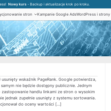
ress!
Nowy kurs
- Backup i aktualizacje krok po kroku
.
ycjonowanie stron
Kampanie Google Ads
WordPress i stron
pl
ron internetowych SEO SEM. Indeksowanie stron, pomoc o
tał usunięty wskaźnik PageRank. Google potwierdza,
m samym nie będzie dostępny publicznie. Jednym
zastopowanie handlu linkami ze stron o wysokim
ie jednak zupełnie usunięty z systemu sortowania.
kcjonował do oceny wartości […]