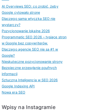
AI Overviews SEO: co zrobić, żeby
Google cytowało stronę
Dlaczego sama wtyczka SEO nie
wystarczy?
Pozycjonowanie lokalne 2026
Programmatic SEO 2026 – tysiące stron
w Google bez copywriterów.
Dlaczego agencje SEO nie są #1 w
Google?
Nieskuteczne pozycjonowanie strony
Bezpieczne przesyłanie poufnych
informacji
Sztuczna Inteligencja w SEO 2026
Google Indexing API
Nowa era SEO
Wpisy na Instagramie