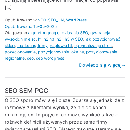
odnajdują interesujące ich informacje, co poprawia
[…]
Opublikowano w
SEO
,
SEO_ON
,
WordPress
Opublikowano
15-05-2025
Otagowano
algorytm google
,
działania SEO
,
gwarancja
wysokich miejsc
,
h1 h2 h3
,
h2 i h3 w SEO
,
jak pozycjonować
sklep
,
marketing firmy
,
nagłówki h1
,
optymalizacja stron
,
pozycjonowanie
,
pozycjonowanie lokalne
,
pozycjonowanie
regionalne
,
seo
,
seo wordpress
Dowiedz się więcej
SEO SEM PCC
O SEO sporo mówi się i pisze. Zdarza się jednak, że z
rozmowy z Klientami wynika, że nie do końca
rozumieją oni to pojęcie, co może wynikać także z
różnych definicji używanych przez same firmy
świadczące usługi SEO. Dlatego zawsze staramy się