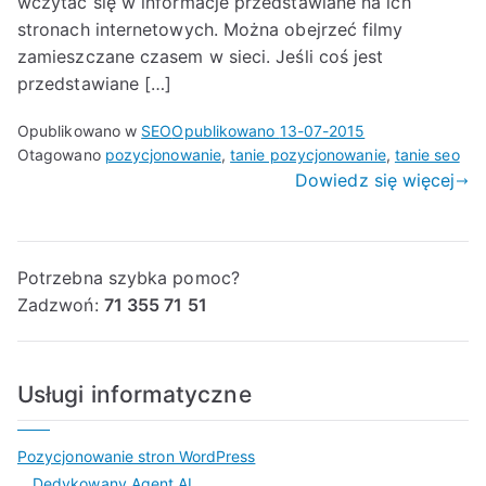
wczytać się w informacje przedstawiane na ich
stronach internetowych. Można obejrzeć filmy
zamieszczane czasem w sieci. Jeśli coś jest
przedstawiane […]
Opublikowano w
SEO
Opublikowano
13-07-2015
Otagowano
pozycjonowanie
,
tanie pozycjonowanie
,
tanie seo
Dowiedz się więcej
Potrzebna szybka pomoc?
Zadzwoń:
71 355 71 51
Usługi informatyczne
Pozycjonowanie stron WordPress
Dedykowany Agent AI