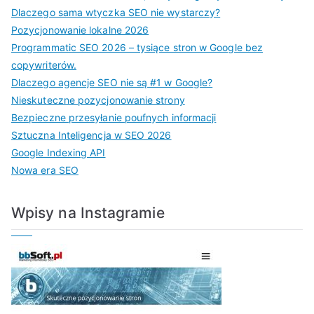
Dlaczego sama wtyczka SEO nie wystarczy?
Pozycjonowanie lokalne 2026
Programmatic SEO 2026 – tysiące stron w Google bez
copywriterów.
Dlaczego agencje SEO nie są #1 w Google?
Nieskuteczne pozycjonowanie strony
Bezpieczne przesyłanie poufnych informacji
Sztuczna Inteligencja w SEO 2026
Google Indexing API
Nowa era SEO
Wpisy na Instagramie