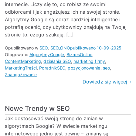
internecie. Liczy się to, co robisz ze swoimi
odbiorcami i jak angażujesz ich na swojej stronie.
Algorytmy Google są coraz bardziej inteligentne i
potrafią ocenić, czy użytkownicy znajdują na Twojej
stronie to, czego szukają. […]
Opublikowano w
SEO
,
SEO_ON
Opublikowano
10-09-2025
Otagowano
AlgorytmyGoogle
,
BiznesOnline
,
ContentMarketing
,
działania SEO
,
marketing firmy
,
MarketingTreści
,
PoradnikSEO
,
pozycjonowanie
,
seo
,
Zaangażowanie
Dowiedz się więcej
Nowe Trendy w SEO
Jak dostosować swoją stronę do zmian w
algorytmach Google? W świecie marketingu
internetowego jedno jest pewne – zmiany są