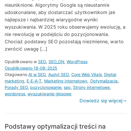
nieuniknione. Algorytmy Google są nieustannie
udoskonalane, aby dostarczać użytkownikom jak
najlepsze i najbardziej wiarygodne wyniki
wyszukiwania. W 2025 roku obserwujemy ewolucję, a
nie rewolucję w podejściu do pozycjonowania.
Chociaż podstawy SEO pozostają niezmienne, warto
zwrócić uwagę […]
Opublikowano w
SEO
,
SEO_ON
,
WordPress
Opublikowano
18-08-2025
Otagowano
AI w SEO
,
Audyt SEO
,
Core Web Vitals
,
Digital
marketing
,
E-E-A-T
,
Marketing internetowy
,
Optymalizacja
,
Porady SEO
,
pozycjonowanie
,
seo
,
Strony internetowe
,
wordpress
,
wyszukiwanie głosowe
Dowiedz się więcej
Podstawy optymalizacji treści na