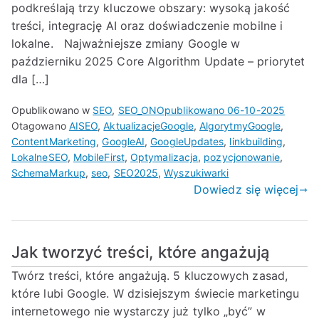
podkreślają trzy kluczowe obszary: wysoką jakość
treści, integrację AI oraz doświadczenie mobilne i
lokalne. Najważniejsze zmiany Google w
październiku 2025 Core Algorithm Update – priorytet
dla […]
Opublikowano w
SEO
,
SEO_ON
Opublikowano
06-10-2025
Otagowano
AISEO
,
AktualizacjeGoogle
,
AlgorytmyGoogle
,
ContentMarketing
,
GoogleAI
,
GoogleUpdates
,
linkbuilding
,
LokalneSEO
,
MobileFirst
,
Optymalizacja
,
pozycjonowanie
,
SchemaMarkup
,
seo
,
SEO2025
,
Wyszukiwarki
Dowiedz się więcej
Jak tworzyć treści, które angażują
Twórz treści, które angażują. 5 kluczowych zasad,
które lubi Google. W dzisiejszym świecie marketingu
internetowego nie wystarczy już tylko „być” w