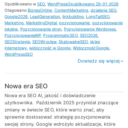
Opublikowano w
SEO
,
WordPress
Opublikowano
29-01-2026
Otagowano
BiznesOnline
,
ContentMarketing
,
działania SEO
,
Google2026
,
LeadGeneration
,
linkbuilding
,
LongTailSEO
,
Marketing
,
MarketingDigital
,
pozycjonowanie
,
pozycjonowanie
lokalne
,
Pozycjonowanie stron
,
Pozycjonowanie Wordpress
,
PozycjonowanieWP
,
ProgrammaticSEO
,
SEO2026
,
SEOStrategia
,
SEOWrocław
,
SkalowalneSEO
,
sklep
internetowy
,
widoczność w Google
,
WidocznośćGoogle
,
WordPressSEO
Dowiedz się więcej
Nowa era SEO
Nowa era SEO AI, jakość i doświadczenie
użytkownika. Październik 2025 przyniósł znaczące
zmiany w świecie SEO, które warto znać, aby
sprawnie dostosować strategię pozycjonowania
swojej strony. Google wdrożyło aktualizacje, które