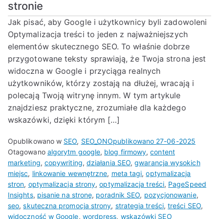
stronie
Jak pisać, aby Google i użytkownicy byli zadowoleni
Optymalizacja treści to jeden z najważniejszych
elementów skutecznego SEO. To właśnie dobrze
przygotowane teksty sprawiają, że Twoja strona jest
widoczna w Google i przyciąga realnych
użytkowników, którzy zostają na dłużej, wracają i
polecają Twoją witrynę innym. W tym artykule
znajdziesz praktyczne, zrozumiałe dla każdego
wskazówki, dzięki którym […]
Opublikowano w
SEO
,
SEO_ON
Opublikowano
27-06-2025
Otagowano
algorytm google
,
blog firmowy
,
content
marketing
,
copywriting
,
działania SEO
,
gwarancja wysokich
miejsc
,
linkowanie wewnętrzne
,
meta tagi
,
optymalizacja
stron
,
optymalizacja strony
,
optymalizacja treści
,
PageSpeed
Insights
,
pisanie na stronę
,
poradnik SEO
,
pozycjonowanie
,
seo
,
skuteczna promocja strony
,
strategia treści
,
treści SEO
,
widoczność w Google
,
wordpress
,
wskazówki SEO