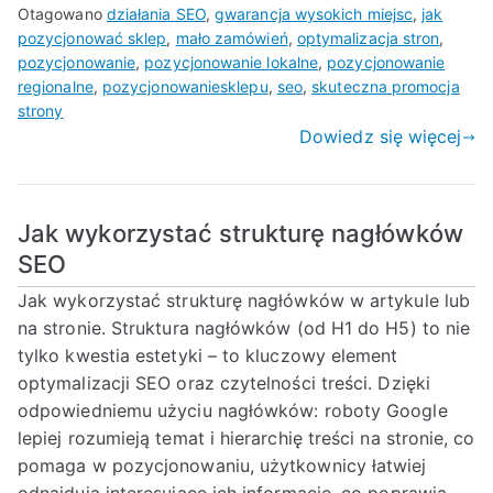
Otagowano
działania SEO
,
gwarancja wysokich miejsc
,
jak
pozycjonować sklep
,
mało zamówień
,
optymalizacja stron
,
pozycjonowanie
,
pozycjonowanie lokalne
,
pozycjonowanie
regionalne
,
pozycjonowaniesklepu
,
seo
,
skuteczna promocja
strony
Dowiedz się więcej
Jak wykorzystać strukturę nagłówków
SEO
Jak wykorzystać strukturę nagłówków w artykule lub
na stronie. Struktura nagłówków (od H1 do H5) to nie
tylko kwestia estetyki – to kluczowy element
optymalizacji SEO oraz czytelności treści. Dzięki
odpowiedniemu użyciu nagłówków: roboty Google
lepiej rozumieją temat i hierarchię treści na stronie, co
pomaga w pozycjonowaniu, użytkownicy łatwiej