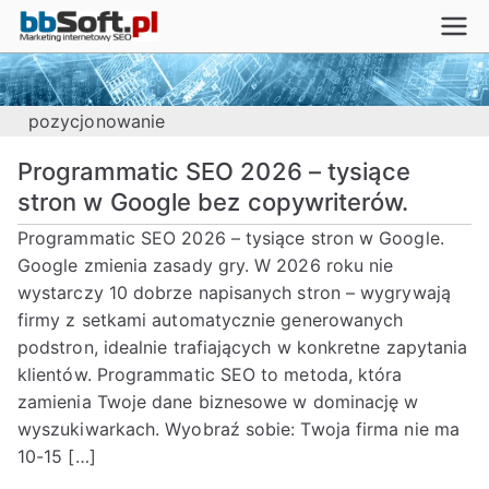
Przejdź
bbSoft.pl
do
Pozycjonowanie stron internetowych
treści
SEO SEM. Indeksowanie stron,
pomoc optymalizacja WordPress.
pozycjonowanie
Programmatic SEO 2026 – tysiące
stron w Google bez copywriterów.
Programmatic SEO 2026 – tysiące stron w Google.
Google zmienia zasady gry. W 2026 roku nie
wystarczy 10 dobrze napisanych stron – wygrywają
firmy z setkami automatycznie generowanych
podstron, idealnie trafiających w konkretne zapytania
klientów. Programmatic SEO to metoda, która
zamienia Twoje dane biznesowe w dominację w
wyszukiwarkach. Wyobraź sobie: Twoja firma nie ma
10-15 […]